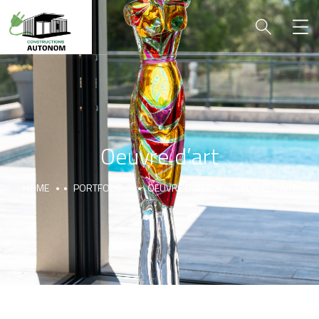
Oeuvre d’art
HOME
PORTFOLIO
OEUVRE D'ART
OEUVRE D’ART