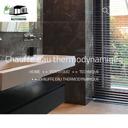
Chauffe eau thermodynamique
HOME
PORTFOLIO
TECHNIQUE
CHAUFFE EAU THERMODYNAMIQUE